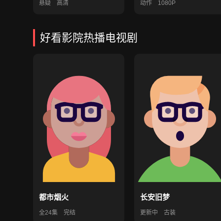
悬疑
高清
动作
1080P
好看影院热播电视剧
都市烟火
长安旧梦
全24集
完结
更新中
古装