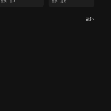
爱情
高清
战争
经典
更多>