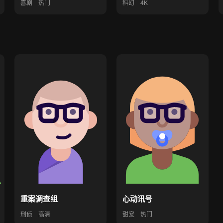
喜剧
热门
科幻
4K
重案调查组
心动讯号
刑侦
高清
甜宠
热门