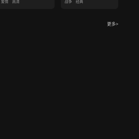
爱情
高清
战争
经典
更多>