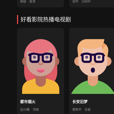
悬疑
高清
动作
1080P
好看影院热播电视剧
都市烟火
长安旧梦
全24集
完结
更新中
古装