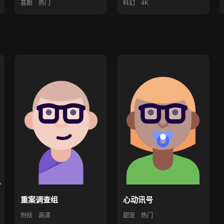
喜剧
热门
科幻
4K
重案调查组
心动讯号
刑侦
高清
甜宠
热门